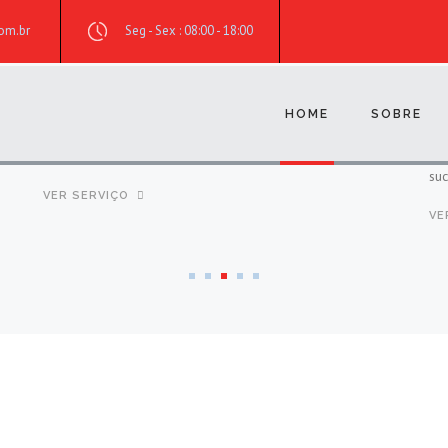
om.br
Seg - Sex : 08:00 - 18:00
SERVIÇOS
CONTATO
POMBOS E MORCEGOS
S
 em
POMBOS E MORCEGOSOs Pombos domésticos foram
HOME
SOBRE
O q
introduzidos no Brasil no século XVI onde a sua grande
tra
capacidade adaptativa foi a responsável pelo grande
po
sucesso de sua colonização...
det
VER SERVIÇO
VE