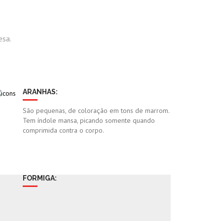
esa.
ARANHAS:
São pequenas, de coloração em tons de marrom.
Tem índole mansa, picando somente quando
comprimida contra o corpo.
FORMIGA:
Uma formiguinha pode causar doenças, como
gripe, tuberculose, verminoses e até lepra, além
de intoxicações alimentares, vômito e diarreia.