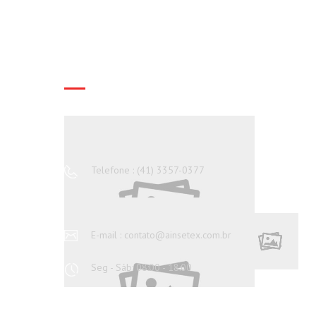
FALE CONOSCO
Endereço : Rua Brasílio Bacellar Filho,
603, Curitiba | PR
Telefone : (41) 3357-0377
WhatsApp : (41) 9 9811-4769
E-mail : contato@ainsetex.com.br
Seg - Sáb: 08:00 - 18:00