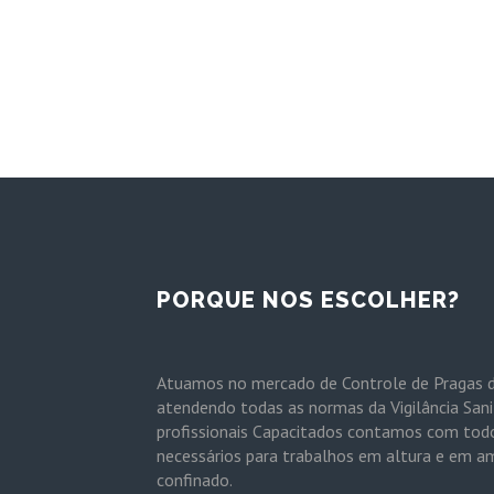
PORQUE NOS ESCOLHER?
Atuamos no mercado de Controle de Pragas 
atendendo todas as normas da Vigilância Sani
profissionais Capacitados contamos com tod
necessários para trabalhos em altura e em a
confinado.