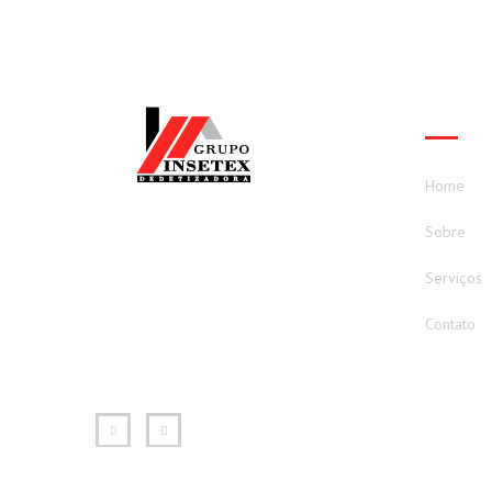
MENU
Home
Atuamos no mercado de Controle de Pragas
Sobre
desde 2001, atendendo todas as normas da
Serviços
Vigilância Sanitária, com profissionais
Capacitados contamos com todos os cursos
Contato
necessários para trabalhos em altura e em
ambiente confinado.