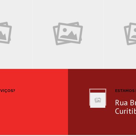
RVIÇOS?
ESTAMOS 
Rua Br
Curiti