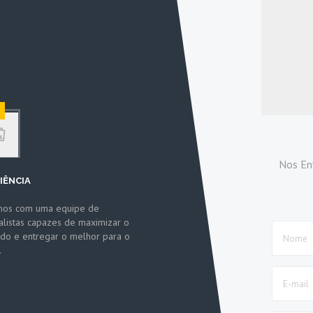
Nos En
IÊNCIA
mos com uma equipe de
alistas capazes de maximizar o
ado e entregar o melhor para o
.