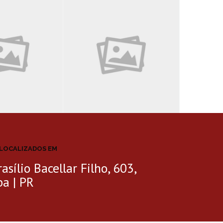
LOCALIZADOS EM
asílio Bacellar Filho, 603,
ba | PR