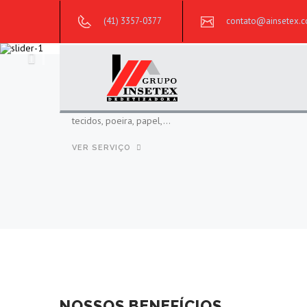
(41) 3357-0377
contato@ainsetex.c
Anterior
ABELHAS E VESPAS
Existem mais de 20 mil espécies de abelhas espalhadas
ente ideal
grande parte do mundo. O Brasil tem ainda centenas de
imentam-se de
espécies nativas. Embora sua natureza não seja...
VER SERVIÇO
NOSSOS BENEFÍCIOS