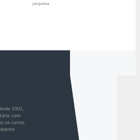
pequena.
desde 2001,
tária, com
os os cursos
mbiente